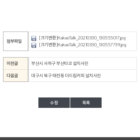
[크기변환]KakaoTalk_20210330_130555017.jpg
첨부파일
[크기변환]KakaoTalk_20210330_130557739.jpg
이전글
부산시 사하구 부산타코 설치사진
다음글
대구시 북구 태전동 더드림커피 설치사진
수정
목록