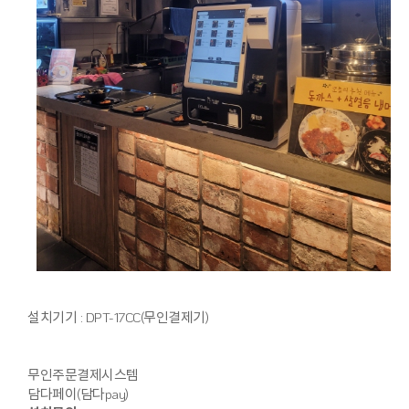
설치기기 : DPT-17CC(무인결제기)
무인주문결제시스템
담다페이(담다pay)