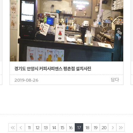
경기도 안양시 커피사피엔스 평촌점 설치사진
담다
2019-08-26
��ó��
����
11
12
13
14
15
16
17
18
19
20
���
�Ǹ